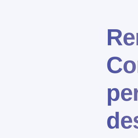
Re
Co
pe
de