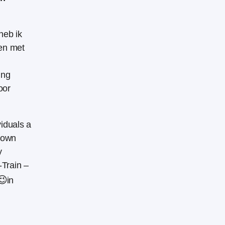
heb ik
en met
ing
oor
viduals a
r own
y
-Train –
😉
in