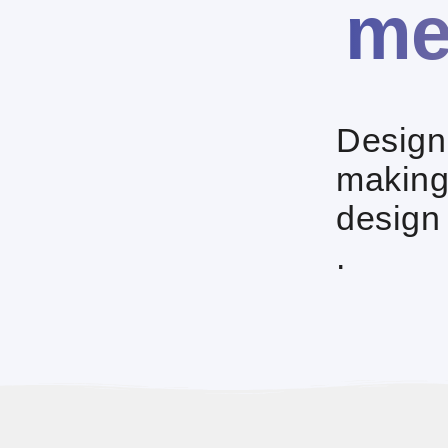
me
Design
making
design
.