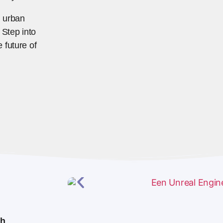
n urban
 Step into
 future of
th