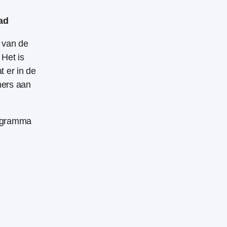
ad
n van de
Het is
t er in de
ners aan
rogramma