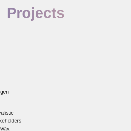
Projects
ogen
alistic
akeholders
 way.